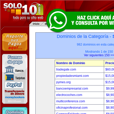
Dominios de la Categoría -
982 dominios en esta categ
Mostrando 1 de 150
Ver siguientes 150 >>
Nombre de Dominio
Preci
tradegate.com
$60,0
propiedadesmiami.com
$15,0
pymes.org
$15,0
bancoempresarial.com
$9,9
electrocoches.com
$8,9
multiconference.com
$8,9
oficinaprofesional.com
$8,9