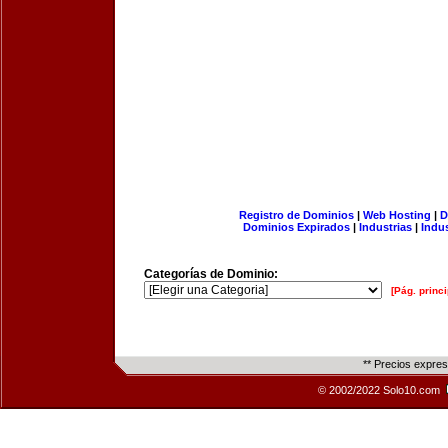
Registro de Dominios
|
Web Hosting
|
D
Dominios Expirados
|
Industrias
|
Indu
Categorías de Dominio:
[Pág. princi
** Precios expre
© 2002/2022 Solo10.com