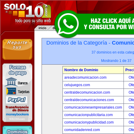
Dominios de la Categoría -
Comunica
37 dominios en esta categ
Mostrando 1 de 37
Nombre de Dominio
Prec
areadecomunicacion.com
Ofe
celujuegos.com
Ofe
centraldecomunicacion.com
Ofe
centraldecomunicaciones.com
Ofe
comunicacionesempresariales.com
Ofe
comunicacionpublicitaria.com
Ofe
comunicacionypublicidad.com
Ofe
comunidadenred.com
Ofe