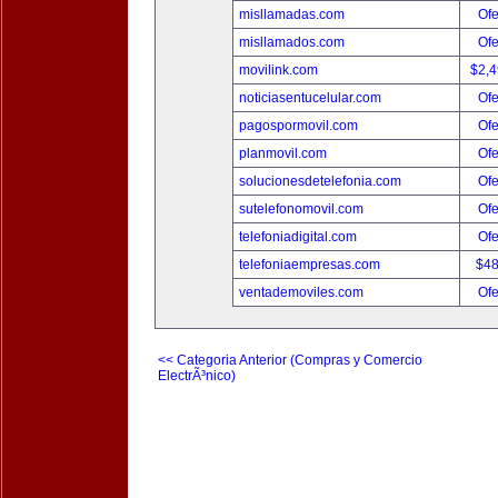
misllamadas.com
Ofe
misllamados.com
Ofe
movilink.com
$2,
noticiasentucelular.com
Ofe
pagospormovil.com
Ofe
planmovil.com
Ofe
solucionesdetelefonia.com
Ofe
sutelefonomovil.com
Ofe
telefoniadigital.com
Ofe
telefoniaempresas.com
$4
ventademoviles.com
Ofe
<< Categoria Anterior (Compras y Comercio
ElectrÃ³nico)