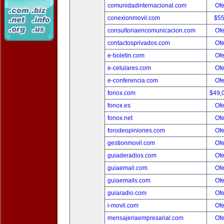
comunidadinternacional.com
Ofe
conexionmovil.com
$5
consultoriaencomunicacion.com
Ofe
contactosprivados.com
Ofe
e-boletin.com
Ofe
e-celulares.com
Ofe
e-conferencia.com
Ofe
fonox.com
$49,
fonox.es
Ofe
fonox.net
Ofe
forodeopiniones.com
Ofe
gestionmovil.com
Ofe
guiaderadios.com
Ofe
guiaemail.com
Ofe
guiaemails.com
Ofe
guiaradio.com
Ofe
i-movil.com
Ofe
mensajeriaempresarial.com
Ofe